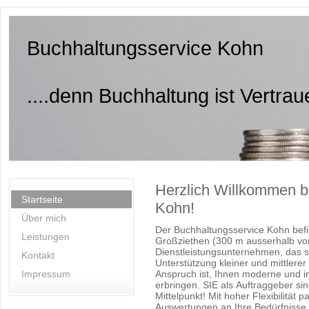
Buchhaltungsservice Kohn
....denn Buchhaltung ist Vertra
Herzlich Willkommen b
Startseite
Kohn!
Über mich
Der Buchhaltungsservice Kohn befin
Leistungen
Großziethen (300 m ausserhalb von 
Dienstleistungsunternehmen, das s
Kontakt
Unterstützung kleiner und mittlerer 
Impressum
Anspruch ist, Ihnen moderne und in
erbringen. SIE als Auftraggeber si
Mittelpunkt! Mit hoher Flexibilität
Auswertungen an Ihre Bedürfnisse a